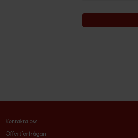
Du kan läsa mer om hur vi an
integritetspolicy.
Vi och våra partners proces
Personaliserat innehåll och a
Kontakta oss
Offertförfrågan