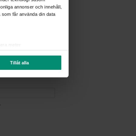
rsonliga annonser och innehåll,
a som får använda din data
lera meter
ryck)
ljsektionen
. Du kan ändra
Tillåt alla
r oss att du känner till de
å den lilla ikonen längst ner
in information om dig för olika
så välja att välja vilken