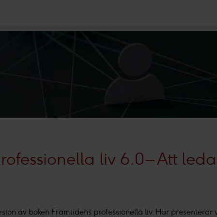
ofessionella liv 6.0 – Att leda
rsion av boken Framtidens professionella liv. Här presenterar v