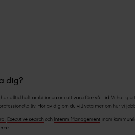
pa dig?
har alltid haft ambitionen om att vara före vår tid. Vi har gjort
fessionella liv. Hör av dig om du vill veta mer om hur vi jobb
ra,
Executive search
och
Interim Management
inom kommunika
erce