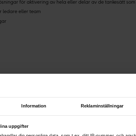
sningar för aktivering av hela eller delar av de tankesätt som
r ledare eller team
gar
g
Information
Reklaminställningar
ina uppgifter
handlar din personliga data, som t.ex. ditt IP-nummer, och anv