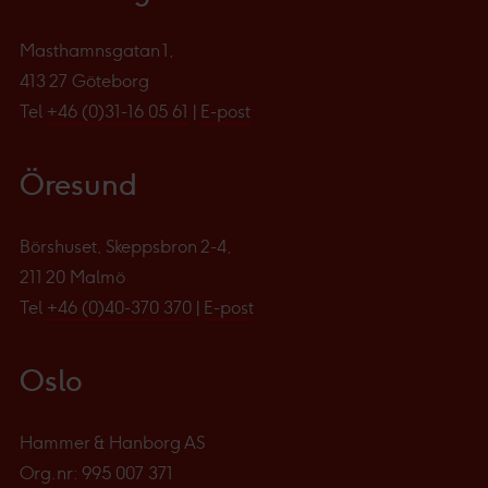
Masthamnsgatan 1,
413 27 Göteborg
Tel
+46 (0)31-16 05 61
|
E-post
Öresund
Börshuset, Skeppsbron 2-4,
211 20 Malmö
Tel
+46 (0)40-370 370
|
E-post
Oslo
Hammer & Hanborg AS
Org.nr: 995 007 371