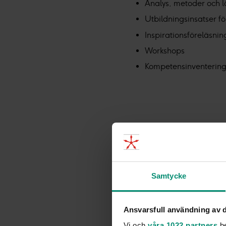
Analys, metoder och lö
Utbildningsinsatser fö
Inspirationsföreläsnin
Workshops
Kompetensinventerin
Samtycke
Ansvarsfull användning av d
Vi och
våra 1022 partners
be