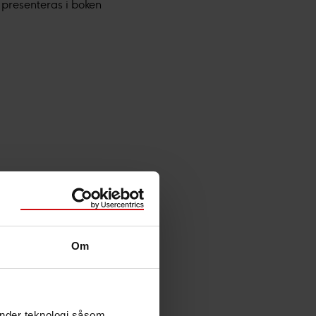
 presenteras i boken
Om
änder teknologi såsom