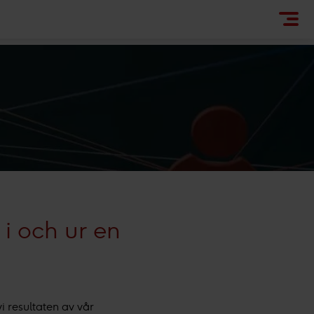
 i och ur en
i resultaten av vår