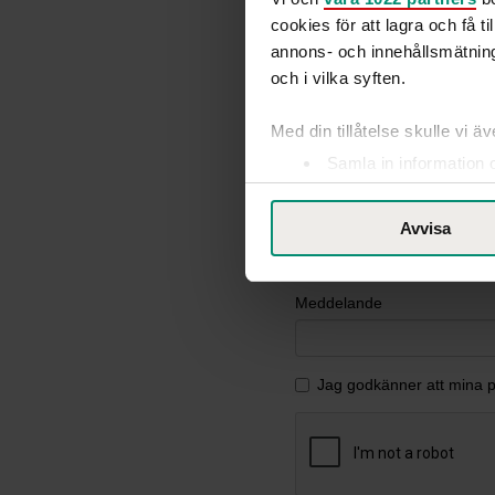
cookies för att lagra och få t
annons- och innehållsmätning
och i vilka syften.
Med din tillåtelse skulle vi äve
Samla in information 
Identifiera din enhet 
Ta reda på mer om hur dina pe
Avvisa
eller dra tillbaka ditt samtyc
Vår Cookie Banner ger dig tota
rättigheter du har som indivi
till vänster på webbplatsen.
Med din tillåtelse använder vi
ändamål. Genom att klicka på
insamling du godkänner och kli