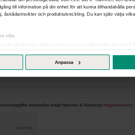
illgång till information på din enhet för att kunna tillhandahålla pe
, åskådarinsikter och produktutveckling. Du kan själv välja vilk
n vilja:
om din geografiska plats som kan ha en noggrannhet på upp till f
genom att aktivt skanna den för specifika kännetecken (fingeravt
rsonliga uppgifter behandlas och ställ in dina preferenser i
deta
Anpassa
ke när som helst från cookie-förklaringen.
l kontroll över den data vi samlar och använder, det är viktigt fö
d. Du kan när som helst ändra dina preferenser genom att klicka p
 och våra affärspartners teknik, inklusive cookies, för att samla 
 "Acceptera" ger du ditt samtycke för dessa ändamål. Du kan ock
cka på "tillåt urval".