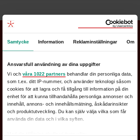
Kontakta oss
Samtycke
Information
Reklaminställningar
Om
Offertförfrågan
Ansvarsfull användning av dina uppgifter
Integritetspolicy
Vi och
våra 1022 partners
behandlar din personliga data,
Nyhetsbrev
som t.ex. ditt IP-nummer, och använder teknologi såsom
cookies för att lagra och få tillgång till information på din
enhet för att kunna tillhandahålla personliga annonser och
innehåll, annons- och innehållsmätning, åskådarinsikter
och produktutveckling. Du kan själv välja vilka som får
Stockholm
använda din data och i vilka syften.
Med din tillåtelse skulle vi även vilja:
Hammer & Hanborg Sverige AB