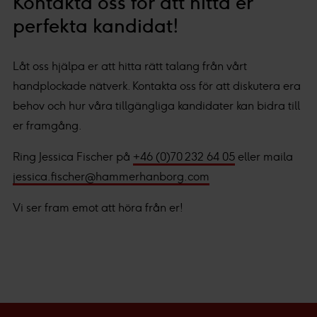
Kontakta oss för att hitta er
välja att välja vilken insamling du godkänner och klicka
perfekta kandidat!
på "tillåt urval".
Du kan läsa mer om hur vi använder cookies och annan
Låt oss hjälpa er att hitta rätt talang från vårt
teknik och hur vi samlar in och behandlar personuppgifter
handplockade nätverk. Kontakta oss för att diskutera era
i vår
integritetspolicy.
behov och hur våra tillgängliga kandidater kan bidra till
er framgång.
Vi och våra partners processar den insamlade datan
efter ditt godkännande eller legitima intresse för
:
Ring Jessica Fischer på
+46 (0)70 232 64 05
eller maila
Personaliserat innehåll och annonser, statistik från
jessica.fischer@hammerhanborg.com
innehåll och annonser samt användar-, insikt- och
Vi ser fram emot att höra från er!
produktutveckling.