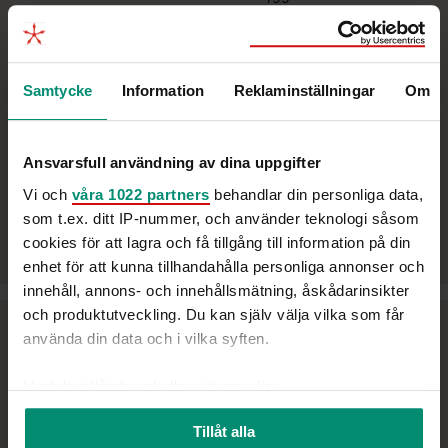
kampanjledning med spets inom intern- och
förändringskommunikation. Hon har en bevisad förmåga att
leda team och skapa effekt i både digitala och fysiska kanaler,
Samtycke
Information
Reklaminställningar
Om
ofta med fokus på employer branding och event. En stark
relationsbyggare som säkerställer samordning och
engagemang i komplexa miljöer.
Ansvarsfull användning av dina uppgifter
Vi och
våra 1022 partners
behandlar din personliga data,
Tillgänglig för uppdrag inom
: Marknads- och
som t.ex. ditt IP-nummer, och använder teknologi såsom
kommunikationsledning, varumärkesbyggande,
cookies för att lagra och få tillgång till information på din
förändringskommunikation samt employer branding.
enhet för att kunna tillhandahålla personliga annonser och
innehåll, annons- och innehållsmätning, åskådarinsikter
och produktutveckling. Du kan själv välja vilka som får
Strategisk projekt- och
använda din data och i vilka syften.
kommunikationsledare med
Med din tillåtelse skulle vi även vilja:
global erfarenhet
Samla in information om din geografiska plats
Tillåt alla
som kan ha en noggrannhet på upp till flera meter