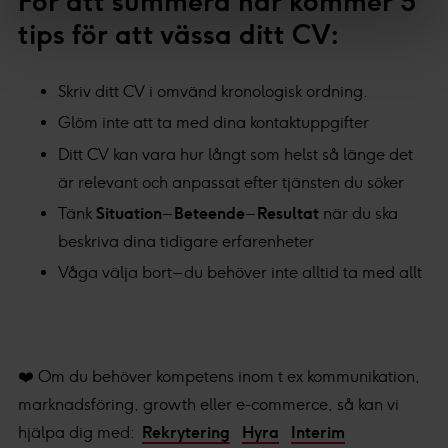
För att summera här kommer 5
helst från cookie-förklaringen.
tips för att vässa ditt CV:
Vår Cookie Banner ger dig total kontroll över den data vi
samlar och använder, det är viktigt för oss att du känner
Skriv ditt CV i omvänd kronologisk ordning.
till de rättigheter du har som individ. Du kan när som
Glöm inte att ta med dina kontaktuppgifter
helst ändra dina preferenser genom att klicka på den lilla
Ditt CV kan vara hur långt som helst så länge det
ikonen längst ner till vänster på webbplatsen.
är relevant och anpassat efter tjänsten du söker
Med din tillåtelse använder vi och våra affärspartners
Tänk
Situation
–
Beteende
–
Resultat
när du ska
teknik, inklusive cookies, för att samla in information om
beskriva dina tidigare erfarenheter
dig för olika ändamål. Genom att klicka på "Acceptera"
Våga välja bort – du behöver inte alltid ta med allt
ger du ditt samtycke för dessa ändamål. Du kan också
välja att välja vilken insamling du godkänner och klicka
på "tillåt urval".
❤️ Om du behöver kompetens inom t ex kommunikation,
Du kan läsa mer om hur vi använder cookies och annan
marknadsföring, growth eller e-commerce, så kan vi
teknik och hur vi samlar in och behandlar personuppgifter
hjälpa dig med:
Rekrytering
Hyra
Interim
i vår
integritetspolicy.