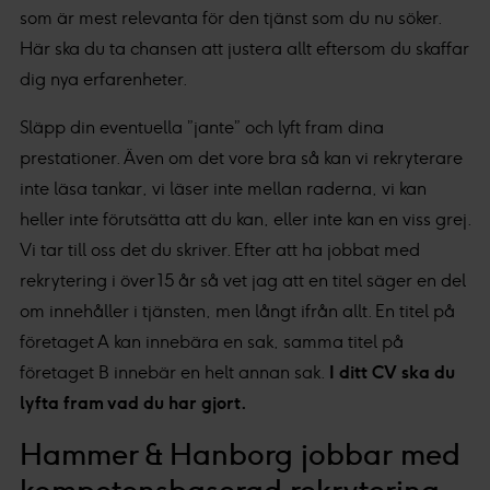
som är mest relevanta för den tjänst som du nu söker.
Här ska du ta chansen att justera allt eftersom du skaffar
dig nya erfarenheter.
Släpp din eventuella ”jante” och lyft fram dina
prestationer. Även om det vore bra så kan vi rekryterare
inte läsa tankar, vi läser inte mellan raderna, vi kan
heller inte förutsätta att du kan, eller inte kan en viss grej.
Vi tar till oss det du skriver. Efter att ha jobbat med
rekrytering i över 15 år så vet jag att en titel säger en del
om innehåller i tjänsten, men långt ifrån allt. En titel på
företaget A kan innebära en sak, samma titel på
företaget B innebär en helt annan sak.
I ditt CV ska du
lyfta fram vad du har gjort.
Hammer & Hanborg jobbar med