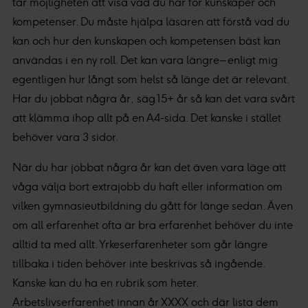
tar möjligheten att visa vad du har för kunskaper och
kompetenser. Du måste hjälpa läsaren att förstå vad du
kan och hur den kunskapen och kompetensen bäst kan
användas i en ny roll. Det kan vara längre – enligt mig
egentligen hur långt som helst så länge det är relevant.
Har du jobbat några år, säg 15+ år så kan det vara svårt
att klämma ihop allt på en A4-sida. Det kanske i stället
behöver vara 3 sidor.
När du har jobbat några år kan det även vara läge att
våga välja bort extrajobb du haft eller information om
vilken gymnasieutbildning du gått för länge sedan. Även
om all erfarenhet ofta är bra erfarenhet behöver du inte
alltid ta med allt. Yrkeserfarenheter som går längre
tillbaka i tiden behöver inte beskrivas så ingående.
Kanske kan du ha en rubrik som heter.
Arbetslivserfarenhet innan år XXXX och där lista dem