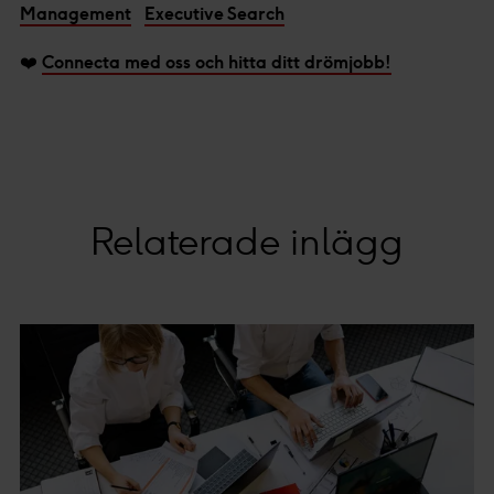
Management
Executive Search
Vi och våra partners processar den insamlade datan
❤️
Connecta med oss och hitta ditt drömjobb!
efter ditt godkännande eller legitima intresse för
:
Personaliserat innehåll och annonser, statistik från
innehåll och annonser samt användar-, insikt- och
produktutveckling.
Relaterade inlägg