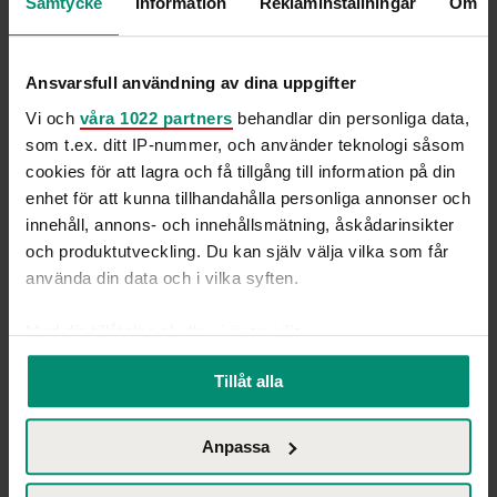
Samtycke
Information
Reklaminställningar
Om
Ansvarsfull användning av dina uppgifter
Vi och
våra 1022 partners
behandlar din personliga data,
som t.ex. ditt IP-nummer, och använder teknologi såsom
cookies för att lagra och få tillgång till information på din
enhet för att kunna tillhandahålla personliga annonser och
innehåll, annons- och innehållsmätning, åskådarinsikter
och produktutveckling. Du kan själv välja vilka som får
använda din data och i vilka syften.
Med din tillåtelse skulle vi även vilja:
Samla in information om din geografiska plats
Tillåt alla
som kan ha en noggrannhet på upp till flera meter
Identifiera din enhet genom att aktivt skanna den
I över 30 år har Hammer & Hanborg följt och stöttat
Anpassa
för specifika kännetecken (fingeravtryck)
utvecklingen inom marknad, kommunikation och
Ta reda på mer om hur dina personliga uppgifter