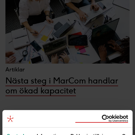
Artiklar
Nästa steg i MarCom handlar
om ökad kapacitet