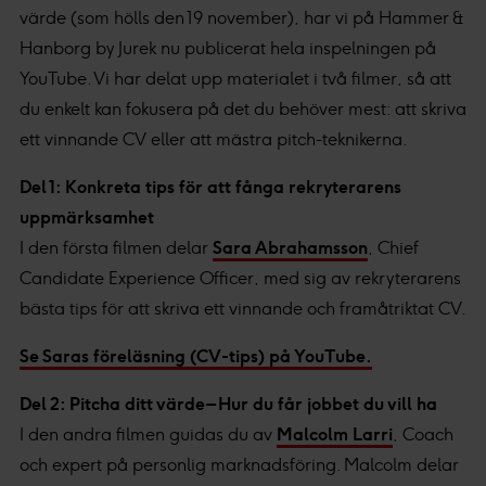
värde (som hölls den 19 november), har vi på Hammer &
Hanborg by Jurek nu publicerat hela inspelningen på
YouTube. Vi har delat upp materialet i två filmer, så att
du enkelt kan fokusera på det du behöver mest: att skriva
ett vinnande CV eller att mästra pitch-teknikerna.
Del 1: Konkreta tips för att fånga rekryterarens
uppmärksamhet
I den första filmen delar
Sara Abrahamsson
, Chief
Candidate Experience Officer, med sig av rekryterarens
bästa tips för att skriva ett vinnande och framåtriktat CV.
Se Saras föreläsning (CV-tips) på YouTube.
Del 2: Pitcha ditt värde – Hur du får jobbet du vill ha
I den andra filmen guidas du av
Malcolm Larri
, Coach
och expert på personlig marknadsföring. Malcolm delar