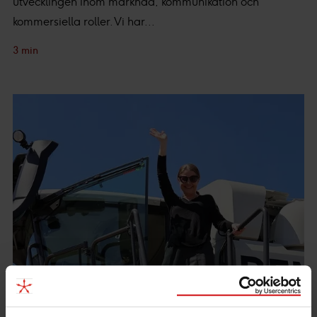
utvecklingen inom marknad, kommunikation och
kommersiella roller. Vi har...
3 min
Artiklar
Så är det att jobba som konsult