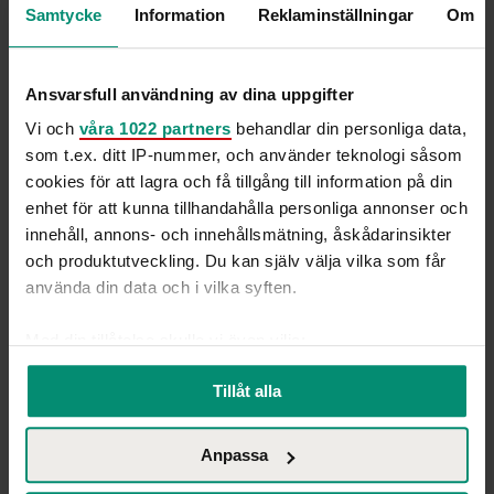
Samtycke
Information
Reklaminställningar
Om
på Hammer & Hanborg
Ansvarsfull användning av dina uppgifter
Vi och
våra 1022 partners
behandlar din personliga data,
som t.ex. ditt IP-nummer, och använder teknologi såsom
cookies för att lagra och få tillgång till information på din
enhet för att kunna tillhandahålla personliga annonser och
innehåll, annons- och innehållsmätning, åskådarinsikter
och produktutveckling. Du kan själv välja vilka som får
använda din data och i vilka syften.
Med din tillåtelse skulle vi även vilja:
Samla in information om din geografiska plats
Tillåt alla
som kan ha en noggrannhet på upp till flera meter
Identifiera din enhet genom att aktivt skanna den
Anpassa
för specifika kännetecken (fingeravtryck)
Ta reda på mer om hur dina personliga uppgifter