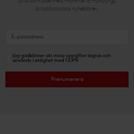
affärsområde med Hammer & Hanborgs
skräddarsydda nyhetsbrev.
E-postadress
Jag godkänner att mina uppgifter lagras och
används i enlighet med GDPR
Prenumerera