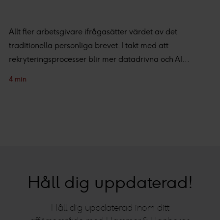
Vi och våra partners processar den insamlade datan
efter ditt godkännande eller legitima intresse för
:
Personaliserat innehåll och annonser, statistik från
Allt fler arbetsgivare ifrågasätter värdet av det
innehåll och annonser samt användar-, insikt- och
traditionella personliga brevet. I takt med att
produktutveckling.
rekryteringsprocesser blir mer datadrivna och AI...
4 min
Håll dig uppdaterad!
Håll dig uppdaterad inom ditt