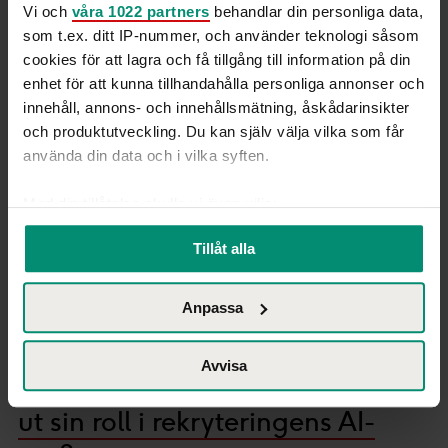
Vi och
våra 1022 partners
behandlar din personliga data,
3 min
som t.ex. ditt IP-nummer, och använder teknologi såsom
cookies för att lagra och få tillgång till information på din
enhet för att kunna tillhandahålla personliga annonser och
innehåll, annons- och innehållsmätning, åskådarinsikter
och produktutveckling. Du kan själv välja vilka som får
använda din data och i vilka syften.
Med din tillåtelse skulle vi även vilja:
Samla in information om din geografiska plats
Tillåt alla
som kan ha en noggrannhet på upp till flera meter
Identifiera din enhet genom att aktivt skanna den
Anpassa
för specifika kännetecken (fingeravtryck)
Ta reda på mer om hur dina personliga uppgifter
Artiklar
behandlas och ställ in dina preferenser i
detaljsektionen
.
Avvisa
Har det personliga brevet spelat
Du kan ändra eller dra tillbaka ditt samtycke när som
helst från cookie-förklaringen.
ut sin roll i rekryteringens AI-