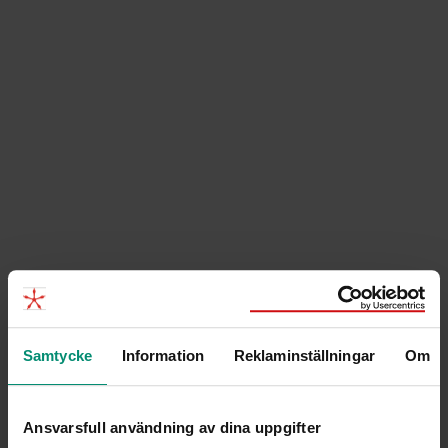
Samtycke
Information
Reklaminställningar
Om
Hur är det att jobba som konsult via Hammer &
Hanborg? Emma Ahnlund delar sina erfarenheter av
rollen och konsultlivet,...
Ansvarsfull användning av dina uppgifter