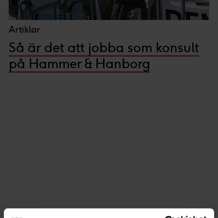
Artiklar
Så är det att jobba som konsult
på Hammer & Hanborg