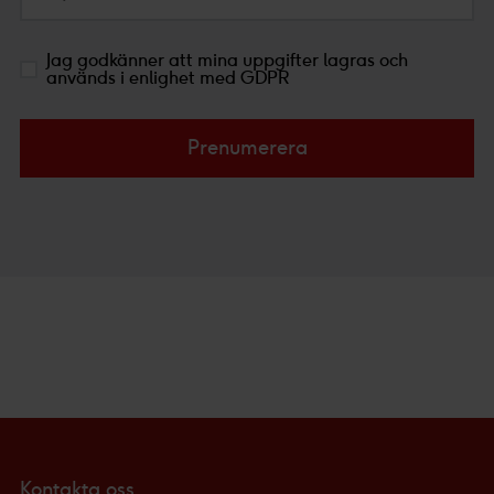
Jag godkänner att mina uppgifter lagras och
används i enlighet med GDPR
Prenumerera
Kontakta oss