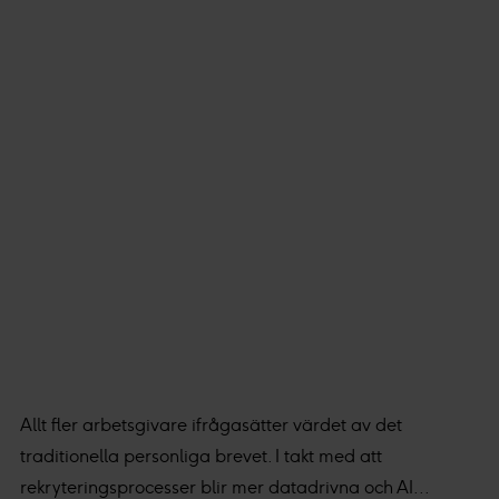
på "tillåt urval".
Du kan läsa mer om hur vi använder cookies och annan
teknik och hur vi samlar in och behandlar personuppgifter
i vår
integritetspolicy.
Vi och våra partners processar den insamlade datan
efter ditt godkännande eller legitima intresse för
:
Personaliserat innehåll och annonser, statistik från
innehåll och annonser samt användar-, insikt- och
produktutveckling.
Allt fler arbetsgivare ifrågasätter värdet av det
traditionella personliga brevet. I takt med att
rekryteringsprocesser blir mer datadrivna och AI...