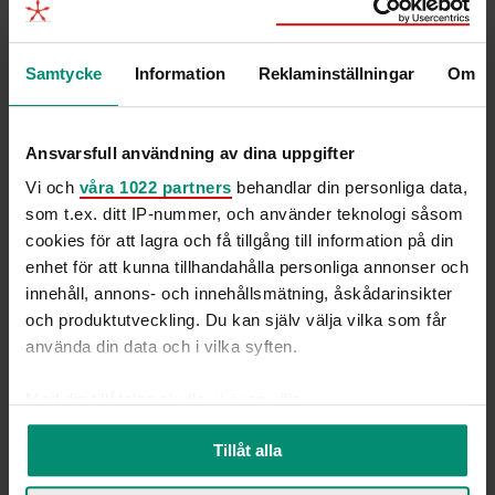
Samtycke
Information
Reklaminställningar
Om
Ansvarsfull användning av dina uppgifter
Vi och
våra 1022 partners
behandlar din personliga data,
som t.ex. ditt IP-nummer, och använder teknologi såsom
cookies för att lagra och få tillgång till information på din
Hur är det att jobba som konsult via Hammer &
enhet för att kunna tillhandahålla personliga annonser och
Hanborg? Emma Ahnlund delar sina erfarenheter av
innehåll, annons- och innehållsmätning, åskådarinsikter
rollen och konsultlivet,...
och produktutveckling. Du kan själv välja vilka som får
använda din data och i vilka syften.
3 min
Med din tillåtelse skulle vi även vilja:
Samla in information om din geografiska plats
Tillåt alla
som kan ha en noggrannhet på upp till flera meter
Identifiera din enhet genom att aktivt skanna den