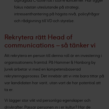
utpräglad C-suite roll i större koncerner. Här ligger
fokus nästan uteslutande på strategi,
intressenthantering på högsta nivå, policyfrågor
och rådgivning till VD och styrelse.
Rekrytera rätt Head of
communications – så tänker vi
Att rekrytera en person till denna roll är en investering i
organisationens framtid. På Hammer & Hanborg by
Jurek arbetar vi med en kompetensbaserad
rekryteringsprocess. Det innebär att vi inte bara tittar på
var kandidaten har varit, utan vart de har potential att
ta er.
Vi lägger stor vikt vid personliga egenskaper och
drivkrafter. Passar personen in i er kultur? Har de