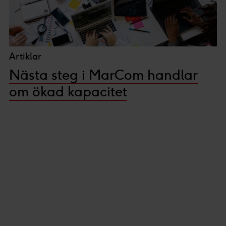
Vi och våra partners processar den insamlade datan
efter ditt godkännande eller legitima intresse för
:
Personaliserat innehåll och annonser, statistik från
innehåll och annonser samt användar-, insikt- och
Artiklar
produktutveckling.
Nästa steg i MarCom handlar
om ökad kapacitet