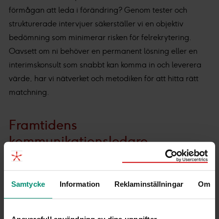
förmågan att leda i förändring? Genom tester och
strukturerade intervjuer säkerställer vi en objektiv
bedömning som minimerar risken för felrekrytering.
Oavsett om ni behöver en permanent lösning eller en
interimskonsult som snabbt kan komma in och leverera
värde, har vi nätverket och metodiken för att hitta rätt
matchning.
Framtidens
kommunikationsledare
Rollen som Head of communications kommer fortsätta
att utvecklas. Vi ser en framtid där hållbarhet (ESG) och
Samtycke
Information
Reklaminställningar
Om
kommunikation smälter samman ännu mer.
Kommunikationschefen blir arkitekten bakom företagets
“social license to operate”. Dessutom kommer förmågan