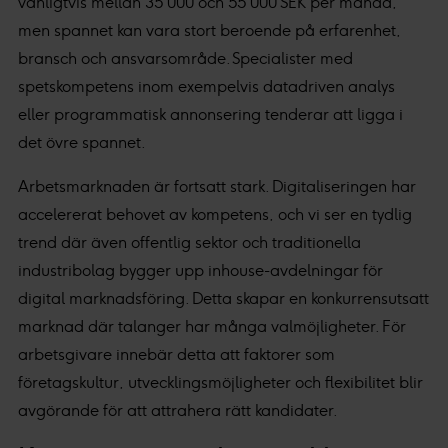
vanligtvis mellan 35 000 och 55 000 SEK per månad,
men spannet kan vara stort beroende på erfarenhet,
bransch och ansvarsområde. Specialister med
spetskompetens inom exempelvis datadriven analys
eller programmatisk annonsering tenderar att ligga i
det övre spannet.
Arbetsmarknaden är fortsatt stark. Digitaliseringen har
accelererat behovet av kompetens, och vi ser en tydlig
trend där även offentlig sektor och traditionella
industribolag bygger upp inhouse-avdelningar för
digital marknadsföring. Detta skapar en konkurrensutsatt
marknad där talanger har många valmöjligheter. För
arbetsgivare innebär detta att faktorer som
företagskultur, utvecklingsmöjligheter och flexibilitet blir
avgörande för att attrahera rätt kandidater.