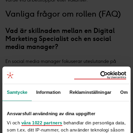
Vanliga frågor om rollen (FAQ)
Vad är skillnaden mellan en Digital
Marketing Specialist och en social
media manager?
En social media manager fokuserar uteslutande på
sociala plattformar och community management. En
Digital Marketing Specialist har ett bredare perspektiv
som även inkluderar webb, sökoptimering (SEO/SEM),
Samtycke
Information
Reklaminställningar
Om
e-postmarknadsföring och analys av hela den digitala
kundresan.
Ansvarsfull användning av dina uppgifter
Behöver en Digital Marketing Specialist
kunna koda?
Vi och
våra 1022 partners
behandlar din personliga data,
som t.ex. ditt IP-nummer, och använder teknologi såsom