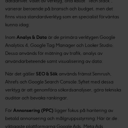
datadrivet. Valet av verktyg, ofta kallat “Tech Stack”,
varierar beroende på bransch och budget, men det
finns vissa standardverktyg som en specialist förväntas
kunna idag.
Inom
Analys & Data
är de primära verktygen Google
Analytics 4, Google Tag Manager och Looker Studio.
Dessa används för mätning av trafik, analys av
användarbeteende samt visualisering av data.
När det gäller
SEO & Sök
används främst Semrush,
Ahrefs och Google Search Console. Syftet med dessa
verktyg är att genomföra sökordsanalyser, göra tekniska
auditar och bevaka rankingar.
För
Annonsering (PPC)
ligger fokus på hantering av
betald annonsering och målgruppsstyrning. Här är de
viktigaste plattformarna Google Ads, Meta Ads