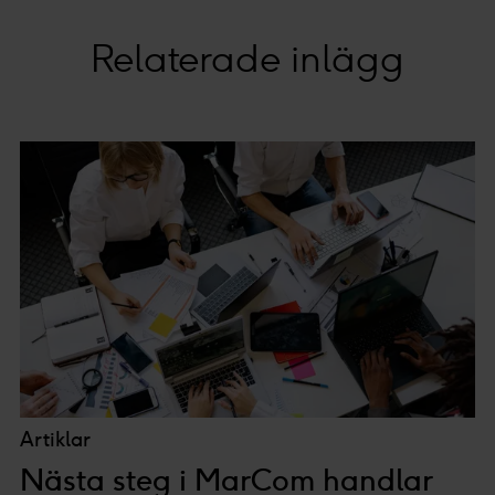
Personaliserat innehåll och annonser, statistik från
innehåll och annonser samt användar-, insikt- och
Relaterade inlägg
produktutveckling.
Artiklar
Nästa steg i MarCom handlar