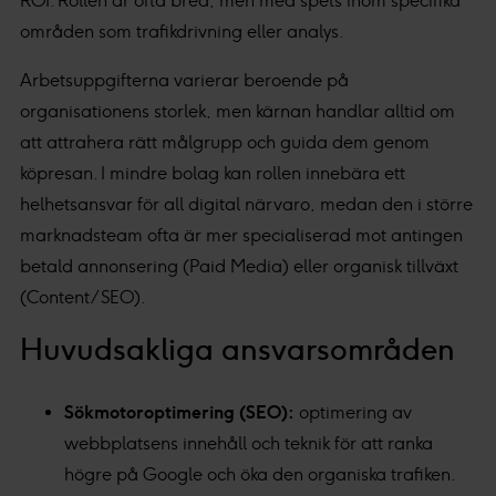
ROI. Rollen är ofta bred, men med spets inom specifika
områden som trafikdrivning eller analys.
Arbetsuppgifterna varierar beroende på
organisationens storlek, men kärnan handlar alltid om
att attrahera rätt målgrupp och guida dem genom
köpresan. I mindre bolag kan rollen innebära ett
helhetsansvar för all digital närvaro, medan den i större
marknadsteam ofta är mer specialiserad mot antingen
betald annonsering (Paid Media) eller organisk tillväxt
(Content/SEO).
Huvudsakliga ansvarsområden
Sökmotoroptimering (SEO):
optimering av
webbplatsens innehåll och teknik för att ranka
högre på Google och öka den organiska trafiken.