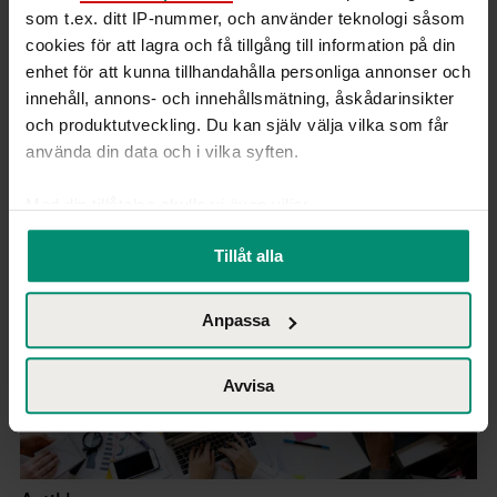
som t.ex. ditt IP-nummer, och använder teknologi såsom
cookies för att lagra och få tillgång till information på din
enhet för att kunna tillhandahålla personliga annonser och
innehåll, annons- och innehållsmätning, åskådarinsikter
Relaterade inlägg
och produktutveckling. Du kan själv välja vilka som får
använda din data och i vilka syften.
Med din tillåtelse skulle vi även vilja:
Samla in information om din geografiska plats
Tillåt alla
som kan ha en noggrannhet på upp till flera meter
Identifiera din enhet genom att aktivt skanna den
Anpassa
för specifika kännetecken (fingeravtryck)
Ta reda på mer om hur dina personliga uppgifter
behandlas och ställ in dina preferenser i
detaljsektionen
.
Avvisa
Du kan ändra eller dra tillbaka ditt samtycke när som
helst från cookie-förklaringen.
Vår Cookie Banner ger dig total kontroll över den data vi