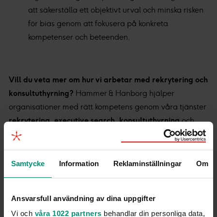
att säkerställa ett objektivt urval och minska risken
för bias genom att fokusera på konkreta
kompetenser och beteenden.
Vill du veta mer om hur vi arbetar med rekrytering och
konsultuthyrning?
Hammer & Hanborg hjälper
organisationer med rätt kompetens genom våra tjänster
rekrytering
,
executive search
,
konsultuthyrning
och
interim management
. Vi är specialister inom
kommunikation och marknadsföring.
Samtycke
Information
Reklaminställningar
Om
Vill du bli en del av vårt kandidatnätverk?
Då kan du
registrera dig här
.
Ansvarsfull användning av dina uppgifter
Vi och
våra 1022 partners
behandlar din personliga data,