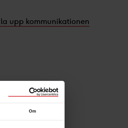
äxla upp kommunikationen
Om