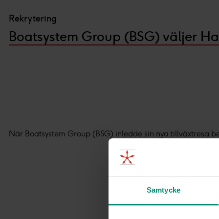
Rekrytering
Boatsystem Group (BSG) väljer Ha
När Boatsystem Group (BSG) inledde sin nya tillväxtresa b
Samtycke