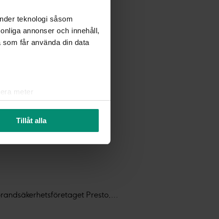
änder teknologi såsom
rsonliga annonser och innehåll,
a som får använda din data
lera meter
ryck)
ljsektionen
. Du kan ändra
Tillåt alla
r oss att du känner till de
å den lilla ikonen längst ner
 brandsäkerhetsföretaget Presto,...
in information om dig för olika
så välja att välja vilken