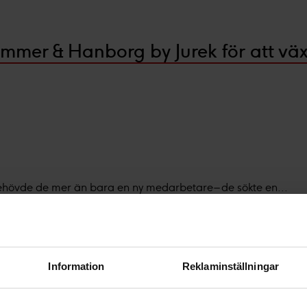
mmer & Hanborg by Jurek för att v
ehövde de mer än bara en ny medarbetare – de sökte en...
Information
Reklaminställningar