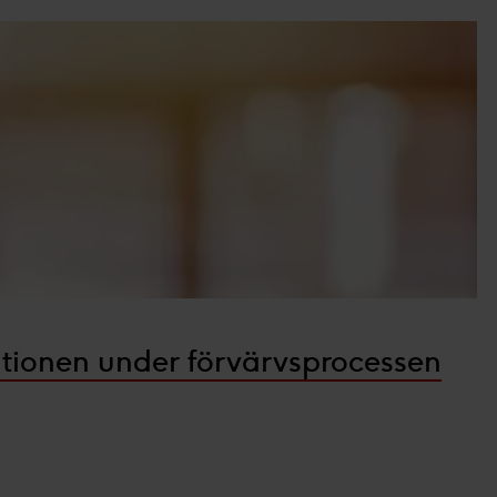
dlar personuppgifter i vår
a intresse för
:
ikt- och produktutveckling.
kationen under förvärvsprocessen