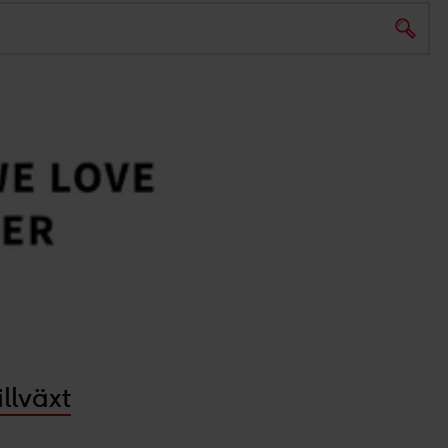
llväxt