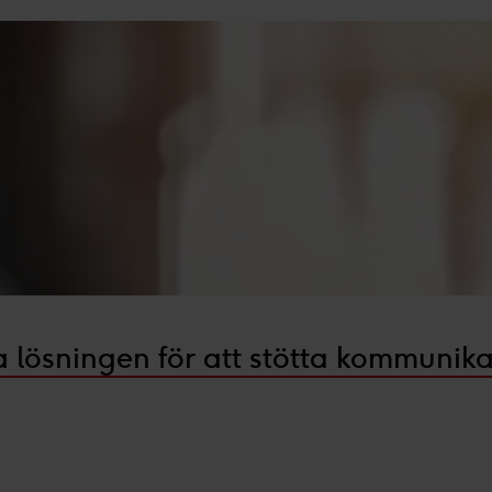
cka på "tillåt urval".
vänder cookies och annan teknik och hur vi samlar in och behan
sar den insamlade datan efter ditt godkännande eller legitim
nnonser, statistik från innehåll och annonser samt användar-, ins
ta lösningen för att stötta kommuni