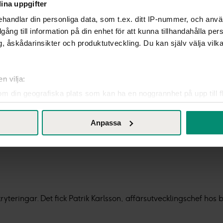
ina uppgifter
handlar din personliga data, som t.ex. ditt IP-nummer, och anv
illgång till information på din enhet för att kunna tillhandahålla pe
, åskådarinsikter och produktutveckling. Du kan själv välja vilk
n vilja:
om din geografiska plats som kan ha en noggrannhet på upp till f
 kompetens till Presto
genom att aktivt skanna den för specifika kännetecken (fingeravt
rsonliga uppgifter behandlas och ställ in dina preferenser i
deta
Anpassa
ke när som helst från cookie-förklaringen.
l kontroll över den data vi samlar och använder, det är viktigt fö
d. Du kan när som helst ändra dina preferenser genom att klicka p
ryteringar. Det fick Patrik Karlsson, affärsutvecklingschef hos
 och våra affärspartners teknik, inklusive cookies, för att samla 
 "Acceptera" ger du ditt samtycke för dessa ändamål. Du kan ock