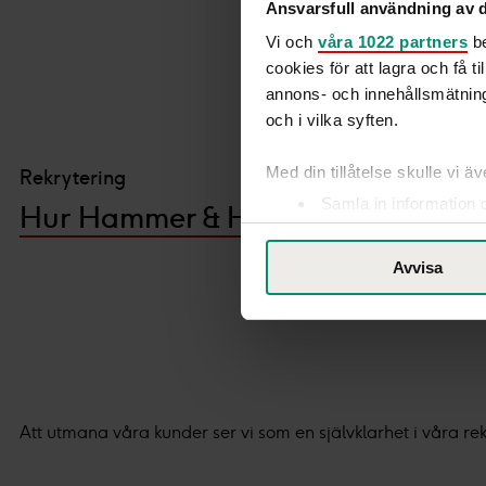
Ansvarsfull användning av d
Vi och
våra 1022 partners
be
cookies för att lagra och få t
annons- och innehållsmätning
och i vilka syften.
Med din tillåtelse skulle vi äve
Rekrytering
Samla in information 
Hur Hammer & Hanborg hittade rätt
Identifiera din enhet 
Ta reda på mer om hur dina pe
Avvisa
eller dra tillbaka ditt samtyc
Vår Cookie Banner ger dig tota
rättigheter du har som indivi
till vänster på webbplatsen.
Att utmana våra kunder ser vi som en självklarhet i våra rek
Med din tillåtelse använder vi
ändamål. Genom att klicka på